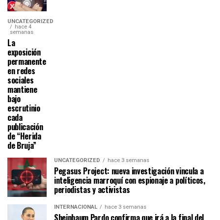
UNCATEGORIZED
hace 4
semanas
La
exposición
permanente
en redes
sociales
mantiene
bajo
escrutinio
cada
publicación
de “Herida
de Bruja”
UNCATEGORIZED
hace 3 semanas
Pegasus Project: nueva investigación vincula a
inteligencia marroquí con espionaje a políticos,
periodistas y activistas
INTERNACIONAL
hace 3 semanas
Sheinbaum Pardo confirma que irá a la final del