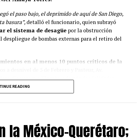
egó el paso bajo, el deprimido de aquí de San Diego,
ta basura”,
detalló el funcionario, quien subrayó
ar el sistema de desagüe
por la obstrucción
l despliegue de bombas externas para el retiro del
amientos
en al menos 10 puntos críticos de la
os a desnivel de 5 de Febrero y Pasteur, Av.
las y Carretera a Tlacote, además de vialidades
ardines de la Hacienda, Santa María Magdalena y
TINUE READING
ivil también atendió dos vehículos varados
en
a persona atrapada en la Carretera 57
, a la
n la México–Querétaro;