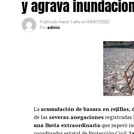
y agrava inundacion
Publicado
hace 1 año
en
04/07/2025
Por
admin
La
acumulación de basura en rejillas,
de las
severas anegaciones
registradas 
una lluvia extraordinaria
que superó inc
coordinador estatal de Protección Civil,
J