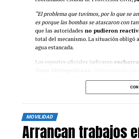
“El problema que tuvimos, por lo que se an
es porque las bombas se atascaron con tan
que las autoridades
no pudieron reactiv
total del mecanismo. La situación obligó a
agua estancada.
Los reportes oficiales indicaron
encharc
Zona Metropolitana
, incluyendo los pas
Zaragoza, Paseo Constituyentes, Av. Peñue
colapsadas en zonas como Pueblo Nuevo, J
CON
Lomas de Casa Blanca.
La Coordinación Estatal d
e Protección C
MOVILIDAD
el paso inferior de Pasteur y
rescató a un
Arrancan trabajos e
altura de Lomas de Casa Blanca.