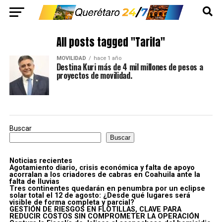
All posts tagged "Tarifa"
MOVILIDAD
hace 1 año
Destina Kuri más de 4 mil millones de pesos a
proyectos de movilidad.
Buscar
Buscar
Noticias recientes
Agotamiento diario, crisis económica y falta de apoyo
acorralan a los criadores de cabras en Coahuila ante la
falta de lluvias
Tres continentes quedarán en penumbra por un eclipse
solar total el 12 de agosto: ¿Desde qué lugares será
visible de forma completa y parcial?
GESTIÓN DE RIESGOS EN FLOTILLAS, CLAVE PARA
REDUCIR COSTOS SIN COMPROMETER LA OPERACIÓN