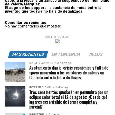
Captura la Fiscalía de Jalisco al sospechoso del homicidio
de Valeria Márquez
El auge de los poppers: la sustancia de moda entre la
juventud que todavía no ha sido ilegalizada
Comentarios recientes
No hay comentarios que mostrar.
ADVERTISEMENT
MÁS RECIENTES
EN TENDENCIA
VIDEOS
UNCATEGORIZED
3 días ago
Agotamiento diario, crisis económica y falta de
apoyo acorralan a los criadores de cabras en
Coahuila ante la falta de lluvias
INTERNACIONAL
4 días ago
Tres continentes quedarán en penumbra por un
eclipse solar total el 12 de agosto: ¿Desde qué
lugares será visible de forma completa y
parcial?
INDUSTRIA
4 días ago