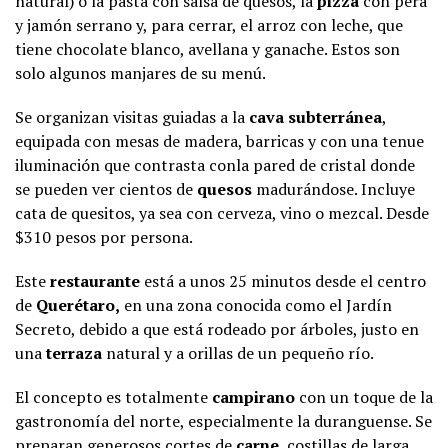
natural) o la pasta con salsa de quesos, la
pizza
con pera
y jamón serrano y, para cerrar, el arroz con leche, que
tiene chocolate blanco, avellana y ganache. Estos son
solo algunos manjares de su menú.
Se organizan visitas guiadas a la
cava subterránea
,
equipada con mesas de madera, barricas y con una tenue
iluminación que contrasta conla pared de cristal donde
se pueden ver cientos de
quesos
madurándose. Incluye
cata de quesitos, ya sea con cerveza, vino o mezcal. Desde
$310 pesos por persona.
Este
restaurante
está a unos 25 minutos desde el centro
de
Querétaro,
en una zona conocida como el Jardín
Secreto, debido a que está rodeado por árboles, justo en
una
terraza
natural y a orillas de un pequeño río.
El concepto es totalmente
campirano
con un toque de la
gastronomía del norte, especialmente la duranguense. Se
preparan generosos cortes de
carne
, costillas de larga