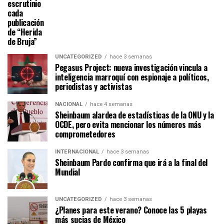
escrutinio
cada
publicación
de “Herida
de Bruja”
UNCATEGORIZED
hace 3 semanas
Pegasus Project: nueva investigación vincula a
inteligencia marroquí con espionaje a políticos,
periodistas y activistas
NACIONAL
hace 4 semanas
Sheinbaum alardea de estadísticas de la ONU y la
OCDE, pero evita mencionar los números más
comprometedores
INTERNACIONAL
hace 3 semanas
Sheinbaum Pardo confirma que irá a la final del
Mundial
UNCATEGORIZED
hace 3 semanas
¿Planes para este verano? Conoce las 5 playas
más sucias de México