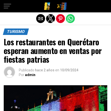
Salir de la versión móvil
TURISMO
Los restaurantes en Querétaro
esperan aumento en ventas por
fiestas patrias
Publicado
hace 2 años
en
10/09/2024
Por
admin