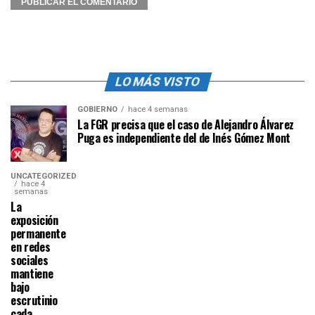
LO MÁS VISTO
GOBIERNO
hace 4 semanas
La FGR precisa que el caso de Alejandro Álvarez
Puga es independiente del de Inés Gómez Mont
UNCATEGORIZED
hace 4
semanas
La
exposición
permanente
en redes
sociales
mantiene
bajo
escrutinio
cada