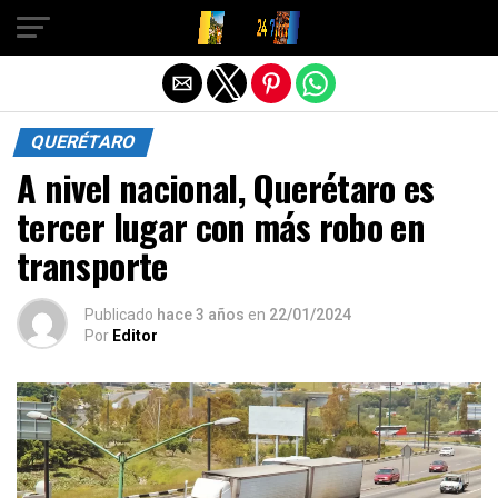
Salir de la versión móvil
QUERÉTARO
A nivel nacional, Querétaro es
tercer lugar con más robo en
transporte
Publicado
hace 3 años
en
22/01/2024
Por
Editor