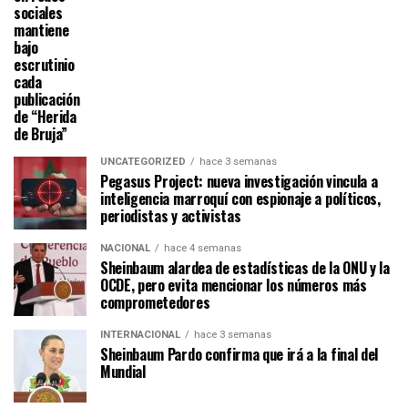
sociales
mantiene
bajo
escrutinio
cada
publicación
de “Herida
de Bruja”
UNCATEGORIZED
hace 3 semanas
Pegasus Project: nueva investigación vincula a
inteligencia marroquí con espionaje a políticos,
periodistas y activistas
NACIONAL
hace 4 semanas
Sheinbaum alardea de estadísticas de la ONU y la
OCDE, pero evita mencionar los números más
comprometedores
INTERNACIONAL
hace 3 semanas
Sheinbaum Pardo confirma que irá a la final del
Mundial