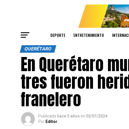
DEPORTE
ENTRETENIMIENTO
INTERNAC
QUERÉTARO
En Querétaro mu
tres fueron heri
franelero
Publicado
hace 3 años
en
02/01/2024
Por
Editor