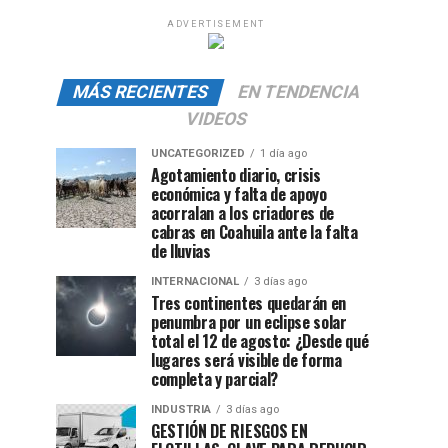
ADVERTISEMENT
MÁS RECIENTES
EN TENDENCIA
VIDEOS
UNCATEGORIZED
1 día ago
Agotamiento diario, crisis
económica y falta de apoyo
acorralan a los criadores de
cabras en Coahuila ante la falta
de lluvias
INTERNACIONAL
3 días ago
Tres continentes quedarán en
penumbra por un eclipse solar
total el 12 de agosto: ¿Desde qué
lugares será visible de forma
completa y parcial?
INDUSTRIA
3 días ago
GESTIÓN DE RIESGOS EN