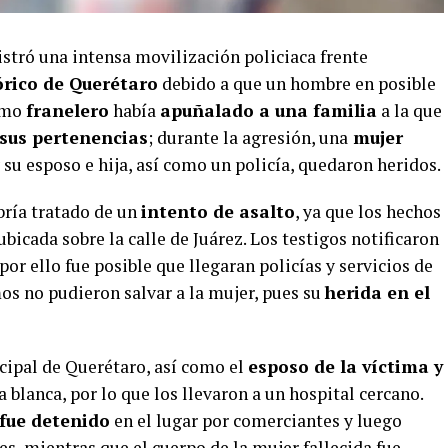
istró una intensa movilización policiaca frente
órico de Querétaro
debido a que un hombre en posible
como
franelero
había
apuñalado a una familia
a la que
 sus pertenencias
; durante la agresión, una
mujer
y su esposo e hija, así como un policía, quedaron heridos.
bría tratado de un
intento de asalto
, ya que los hechos
bicada sobre la calle de Juárez. Los testigos notificaron
or ello fue posible que llegaran policías y servicios de
os no pudieron salvar a la mujer, pues su
herida en el
ipal de Querétaro, así como el
esposo de la víctima y
 blanca, por lo que los llevaron a un hospital cercano.
 fue detenido
en el lugar por comerciantes y luego
es, mientras que el cuerpo de la mujer fallecida fue