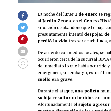
La noche del lunes
1 de enero
se reg
al
Jardín Zenea
, en e
l Centro Hist
situación de abandono que trabaja 
presuntamente intentó
despojar de
perdió la vida
tras ser acuchillada, 
De acuerdo con medios locales, se ha
ocurrieron cerca de la sucursal BBVA u
de inmediato lo que había ocurrido y p
emergencia, sin embargo, estos últim
cuello era grave
.
Durante el ataque,
una policía
munic
su hija resultaron heridos
con arma
Afortunadamente el
sujeto agresor
puesto a disposición de las autoridad