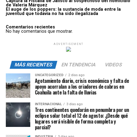
Captura la Fiscalía de Jalisco al sospechoso del homicidio
de Valeria Márquez
El auge de los poppers: la sustancia de moda entre la
juventud que todavía no ha sido ilegalizada
Comentarios recientes
No hay comentarios que mostrar.
ADVERTISEMENT
MÁS RECIENTES
EN TENDENCIA
VIDEOS
UNCATEGORIZED
2 días ago
Agotamiento diario, crisis económica y falta de
apoyo acorralan a los criadores de cabras en
Coahuila ante la falta de lluvias
INTERNACIONAL
3 días ago
Tres continentes quedarán en penumbra por un
eclipse solar total el 12 de agosto: ¿Desde qué
lugares será visible de forma completa y
parcial?
INDUSTRIA
3 días ago