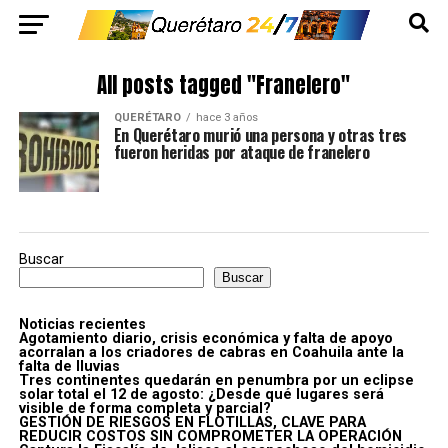
All posts tagged "Franelero"
QUERÉTARO
hace 3 años
En Querétaro murió una persona y otras tres
fueron heridas por ataque de franelero
Buscar
Buscar
Noticias recientes
Agotamiento diario, crisis económica y falta de apoyo
acorralan a los criadores de cabras en Coahuila ante la
falta de lluvias
Tres continentes quedarán en penumbra por un eclipse
solar total el 12 de agosto: ¿Desde qué lugares será
visible de forma completa y parcial?
GESTIÓN DE RIESGOS EN FLOTILLAS, CLAVE PARA
REDUCIR COSTOS SIN COMPROMETER LA OPERACIÓN