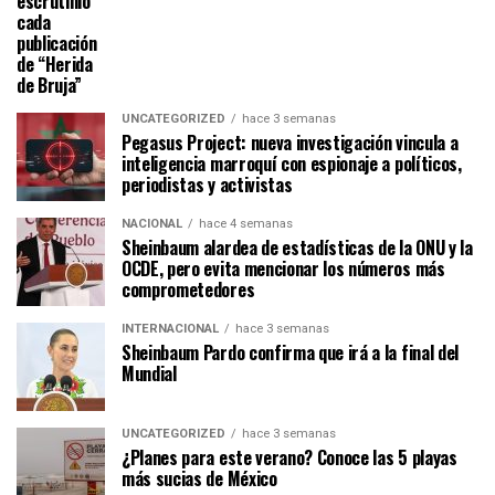
escrutinio
cada
publicación
de “Herida
de Bruja”
UNCATEGORIZED
hace 3 semanas
Pegasus Project: nueva investigación vincula a
inteligencia marroquí con espionaje a políticos,
periodistas y activistas
NACIONAL
hace 4 semanas
Sheinbaum alardea de estadísticas de la ONU y la
OCDE, pero evita mencionar los números más
comprometedores
INTERNACIONAL
hace 3 semanas
Sheinbaum Pardo confirma que irá a la final del
Mundial
UNCATEGORIZED
hace 3 semanas
¿Planes para este verano? Conoce las 5 playas
más sucias de México