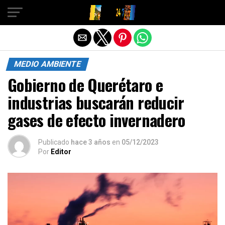
Salir de la versión móvil
MEDIO AMBIENTE
Gobierno de Querétaro e
industrias buscarán reducir
gases de efecto invernadero
Publicado
hace 3 años
en
05/12/2023
Por
Editor