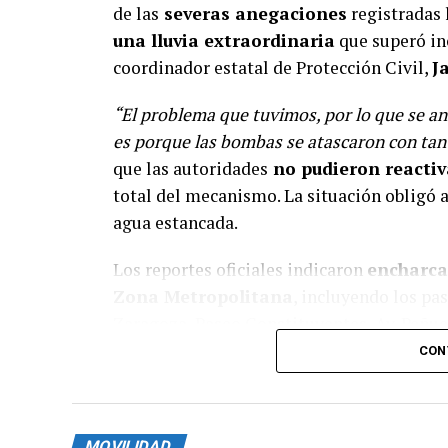
de las
severas anegaciones
registradas 
una lluvia extraordinaria
que superó inc
coordinador estatal de Protección Civil,
J
“El problema que tuvimos, por lo que se an
es porque las bombas se atascaron con tan
que las autoridades
no pudieron reactiv
total del mecanismo. La situación obligó a
agua estancada.
Los reportes oficiales indicaron
encharc
Zona Metropolitana
, incluyendo los pas
Zaragoza, Paseo Constituyentes, Av. Peñue
colapsadas en zonas como Pueblo Nuevo, J
CON
Lomas de Casa Blanca.
La Coordinación Estatal d
e Protección C
MOVILIDAD