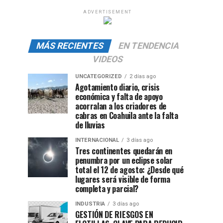
ADVERTISEMENT
MÁS RECIENTES
EN TENDENCIA
VIDEOS
UNCATEGORIZED
2 días ago
Agotamiento diario, crisis
económica y falta de apoyo
acorralan a los criadores de
cabras en Coahuila ante la falta
de lluvias
INTERNACIONAL
3 días ago
Tres continentes quedarán en
penumbra por un eclipse solar
total el 12 de agosto: ¿Desde qué
lugares será visible de forma
completa y parcial?
INDUSTRIA
3 días ago
GESTIÓN DE RIESGOS EN