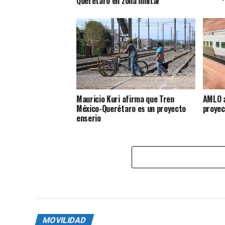
Querétaro en zona militar
Mauricio Kuri afirma que Tren
AMLO a
México-Querétaro es un proyecto
proyec
enserio
MOVILIDAD