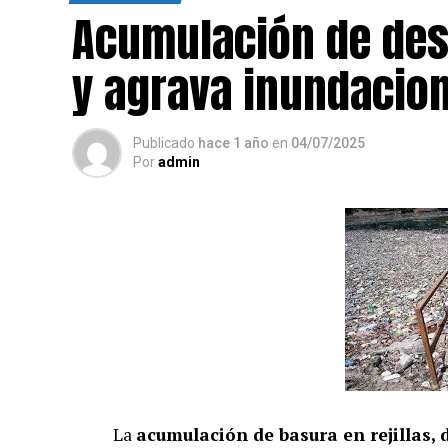
Acumulación de des
y agrava inundacion
Publicado
hace 1 año
en
04/07/2025
Por
admin
La
acumulación de basura en rejillas,