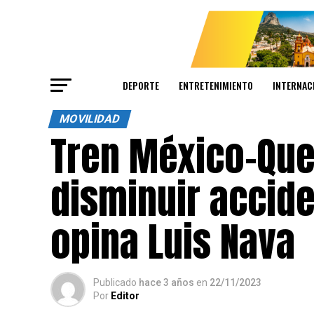
DEPORTE
ENTRETENIMIENTO
INTERNAC
MOVILIDAD
Tren México-Que
disminuir accide
opina Luis Nava
Publicado
hace 3 años
en
22/11/2023
Por
Editor