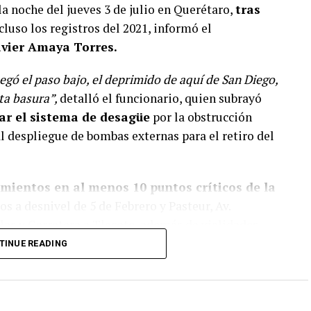
la noche del jueves 3 de julio en Querétaro,
tras
luso los registros del 2021, informó el
avier Amaya Torres.
egó el paso bajo, el deprimido de aquí de San Diego,
ta basura”,
detalló el funcionario, quien subrayó
ar el sistema de desagüe
por la obstrucción
l despliegue de bombas externas para el retiro del
amientos
en al menos 10 puntos críticos de la
os a desnivel de 5 de Febrero y Pasteur, Av.
las y Carretera a Tlacote, además de vialidades
ardines de la Hacienda, Santa María Magdalena y
TINUE READING
ivil también atendió dos vehículos varados
en