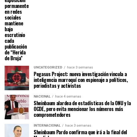
exposición
permanente
en redes
sociales
mantiene
bajo
escrutinio
cada
publicación
de “Herida
de Bruja”
UNCATEGORIZED
hace 3 semanas
Pegasus Project: nueva investigación vincula a
inteligencia marroquí con espionaje a políticos,
periodistas y activistas
NACIONAL
hace 4 semanas
Sheinbaum alardea de estadísticas de la ONU y la
OCDE, pero evita mencionar los números más
comprometedores
INTERNACIONAL
hace 3 semanas
Sheinbaum Pardo confirma que irá a la final del