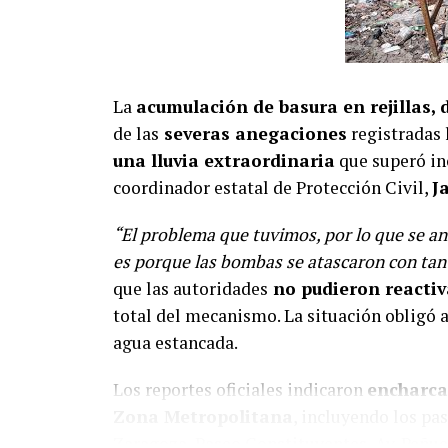
La
acumulación de basura en rejillas,
de las
severas anegaciones
registradas 
una lluvia extraordinaria
que superó inc
coordinador estatal de Protección Civil,
J
“El problema que tuvimos, por lo que se an
es porque las bombas se atascaron con tan
que las autoridades
no pudieron reactiv
total del mecanismo. La situación obligó a
agua estancada.
Los reportes oficiales indicaron
encharc
Zona Metropolitana
, incluyendo los pas
Zaragoza, Paseo Constituyentes, Av. Peñue