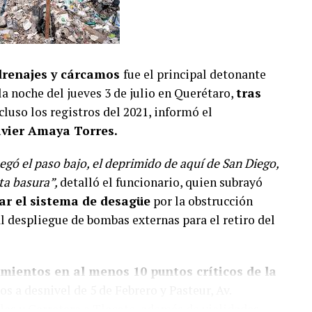
 drenajes y cárcamos
fue el principal detonante
la noche del jueves 3 de julio en Querétaro,
tras
luso los registros del 2021, informó el
avier Amaya Torres.
egó el paso bajo, el deprimido de aquí de San Diego,
ta basura”,
detalló el funcionario, quien subrayó
ar el sistema de desagüe
por la obstrucción
l despliegue de bombas externas para el retiro del
amientos
en al menos 10 puntos críticos de la
os a desnivel de 5 de Febrero y Pasteur, Av.
las y Carretera a Tlacote, además de vialidades