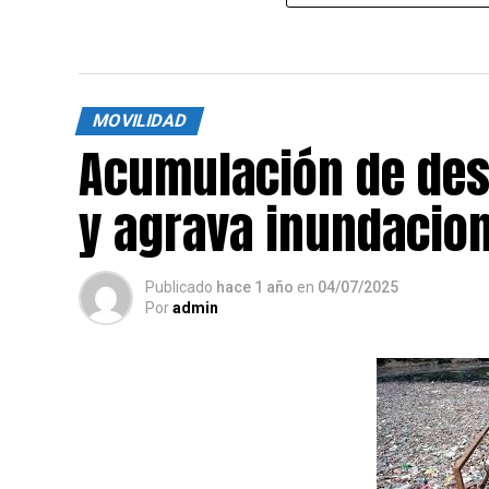
MOVILIDAD
Acumulación de des
y agrava inundacion
Publicado
hace 1 año
en
04/07/2025
Por
admin