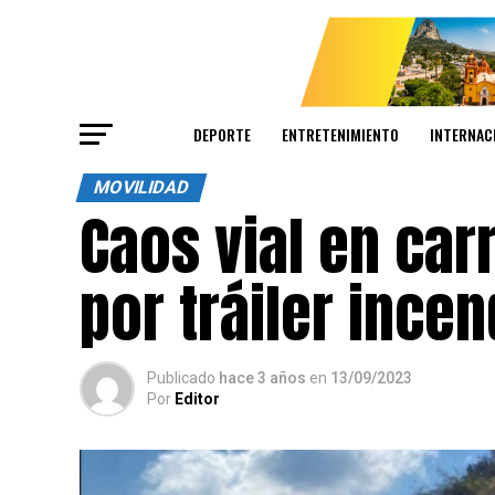
DEPORTE
ENTRETENIMIENTO
INTERNAC
MOVILIDAD
Caos vial en ca
por tráiler ince
Publicado
hace 3 años
en
13/09/2023
Por
Editor