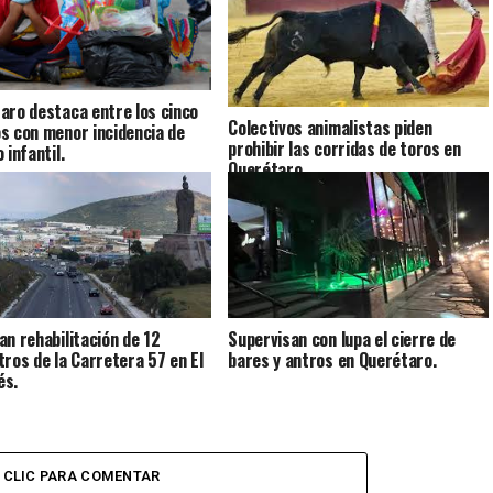
aro destaca entre los cinco
Colectivos animalistas piden
s con menor incidencia de
prohibir las corridas de toros en
 infantil.
Querétaro.
an rehabilitación de 12
Supervisan con lupa el cierre de
tros de la Carretera 57 en El
bares y antros en Querétaro.
és.
CLIC PARA COMENTAR