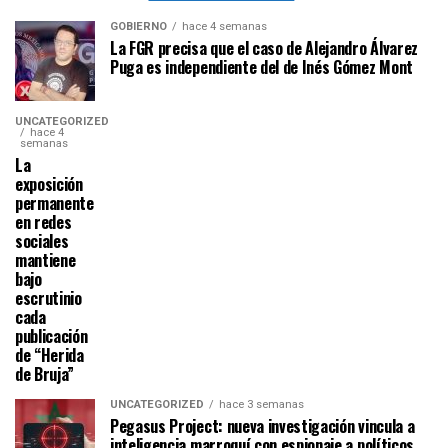
GOBIERNO
hace 4 semanas
La FGR precisa que el caso de Alejandro Álvarez
Puga es independiente del de Inés Gómez Mont
UNCATEGORIZED
hace 4
semanas
La
exposición
permanente
en redes
sociales
mantiene
bajo
escrutinio
cada
publicación
de “Herida
de Bruja”
UNCATEGORIZED
hace 3 semanas
Pegasus Project: nueva investigación vincula a
inteligencia marroquí con espionaje a políticos,