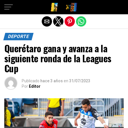
Salir de la versión móvil
DEPORTE
Querétaro gana y avanza a la
siguiente ronda de la Leagues
Cup
Publicado
hace 3 años
en
31/07/2023
Por
Editor