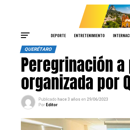
DEPORTE
ENTRETENIMIENTO
INTERNAC
QUERÉTARO
Peregrinación a 
organizada por 
Publicado
hace 3 años
en
29/06/2023
Por
Editor