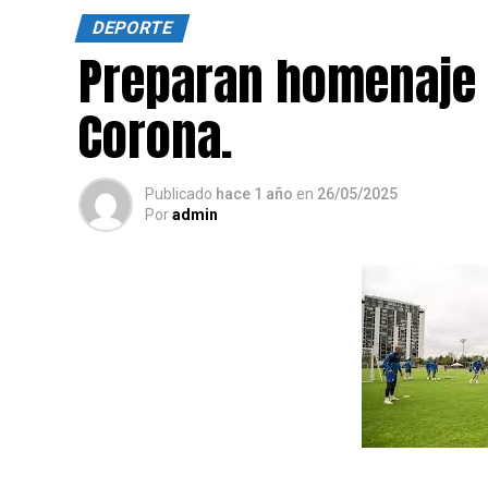
forman profesionistas, también grandes atl
DEPORTE
universitario, Miguel Saldaña.
Preparan homenaje 
La Universiada aún no concluye, y se espe
Corona.
cosecha de medallas, con más finales prog
sólo compiten por una presea, también por
talento y la disciplina
Publicado
hace 1 año
en
26/05/2025
Por
admin