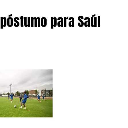
etas”, señaló el coordinador estatal del deporte
póstumo para Saúl
ra que la delegación guanajuatense continúe su
ramadas para los próximos días. Los atletas no
 convertirse en embajadores del esfuerzo, el