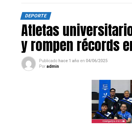
DEPORTE
Atletas universitari
y rompen récords e
Publicado
hace 1 año
en
04/06/2025
Por
admin