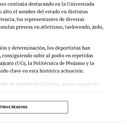
ses continúa destacando en la Universiada
 alto el nombre del estado en distintas
tencia, los representantes de diversas
umulan preseas en atletismo, taekwondo, judo,
ón y determinación, los deportistas han
, consiguiendo subir al podio en repetidas
juato (UG), la Politécnica de Pénjamo y la
do clave en esta histórica actuación.
ante de Ingeniería Química, quien rompió un
 femenil, mientras que el equipo de taekwondo
al contra la Universidad Autónoma de Nuevo León.
TINUE READING
idieron entrenadores y autoridades, ha sido vital
ados demuestran que en Guanajuato no sólo se