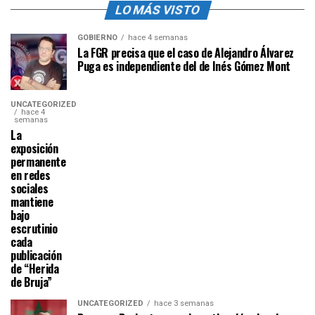
LO MÁS VISTO
GOBIERNO
hace 4 semanas
La FGR precisa que el caso de Alejandro Álvarez
Puga es independiente del de Inés Gómez Mont
UNCATEGORIZED
hace 4
semanas
La
exposición
permanente
en redes
sociales
mantiene
bajo
escrutinio
cada
publicación
de “Herida
de Bruja”
UNCATEGORIZED
hace 3 semanas