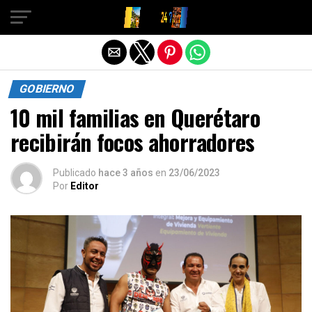
Salir de la versión móvil
GOBIERNO
10 mil familias en Querétaro
recibirán focos ahorradores
Publicado
hace 3 años
en
23/06/2023
Por
Editor