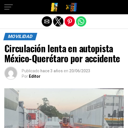
Salir de la versión móvil
MOVILIDAD
Circulación lenta en autopista
México-Querétaro por accidente
Publicado
hace 3 años
en
20/06/2023
Por
Editor