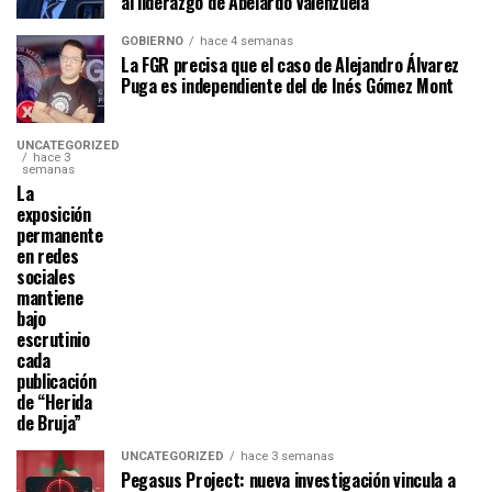
al liderazgo de Abelardo Valenzuela
GOBIERNO
hace 4 semanas
La FGR precisa que el caso de Alejandro Álvarez
Puga es independiente del de Inés Gómez Mont
UNCATEGORIZED
hace 3
semanas
La
exposición
permanente
en redes
sociales
mantiene
bajo
escrutinio
cada
publicación
de “Herida
de Bruja”
UNCATEGORIZED
hace 3 semanas
Pegasus Project: nueva investigación vincula a