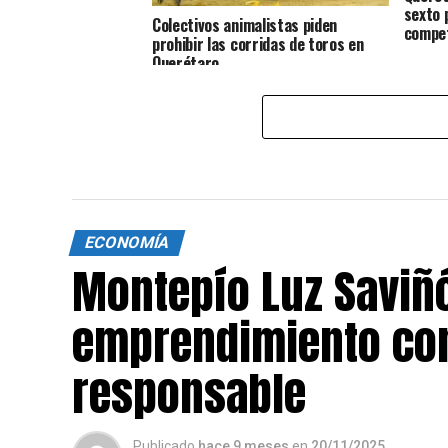
sexto 
Colectivos animalistas piden
compet
prohibir las corridas de toros en
Querétaro.
ECONOMÍA
Montepío Luz Saviñ
emprendimiento con
responsable
Publicado
hace 9 meses
en
20/11/2025