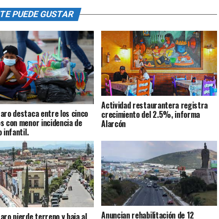
TE PUEDE GUSTAR
Actividad restaurantera registra
aro destaca entre los cinco
crecimiento del 2.5%, informa
s con menor incidencia de
Alarcón
 infantil.
Anuncian rehabilitación de 12
aro pierde terreno y baja al