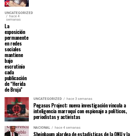
UNCATEGORIZED
hace 4
semanas
La
exposición
permanente
en redes
sociales
mantiene
bajo
escrutinio
cada
publicación
de “Herida
de Bruja”
UNCATEGORIZED
hace 3 semanas
Pegasus Project: nueva investigación vincula a
inteligencia marroquí con espionaje a políticos,
periodistas y activistas
NACIONAL
hace 4 semanas
Sheinbaum alardea de estadísticas de la ONU y la