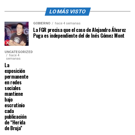
LO MÁS VISTO
GOBIERNO
hace 4 semanas
La FGR precisa que el caso de Alejandro Álvarez
Puga es independiente del de Inés Gómez Mont
UNCATEGORIZED
hace 4
semanas
La
exposición
permanente
en redes
sociales
mantiene
bajo
escrutinio
cada
publicación
de “Herida
de Bruja”