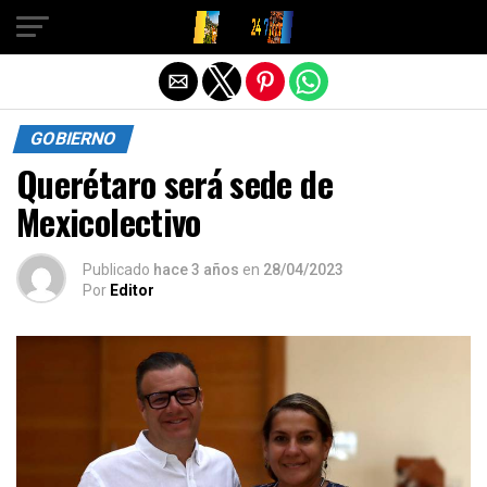
Salir de la versión móvil
GOBIERNO
Querétaro será sede de
Mexicolectivo
Publicado
hace 3 años
en
28/04/2023
Por
Editor