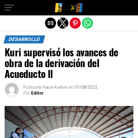
Salir de la versión móvil
DESARROLLO
Kuri supervisó los avances de
obra de la derivación del
Acueducto II
Publicado
hace 4 años
en
01/08/2022
Por
Editor