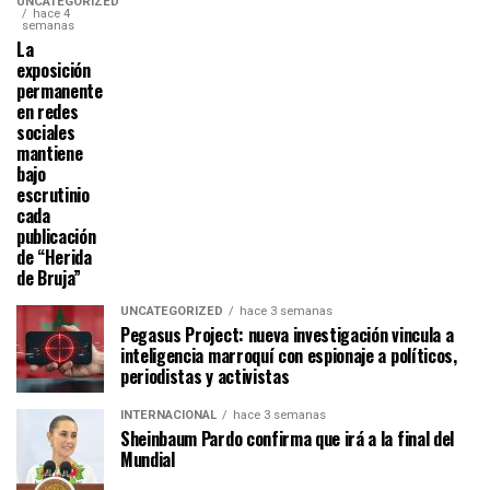
UNCATEGORIZED
hace 4
semanas
La
exposición
permanente
en redes
sociales
mantiene
bajo
escrutinio
cada
publicación
de “Herida
de Bruja”
UNCATEGORIZED
hace 3 semanas
Pegasus Project: nueva investigación vincula a
inteligencia marroquí con espionaje a políticos,
periodistas y activistas
INTERNACIONAL
hace 3 semanas
Sheinbaum Pardo confirma que irá a la final del
Mundial