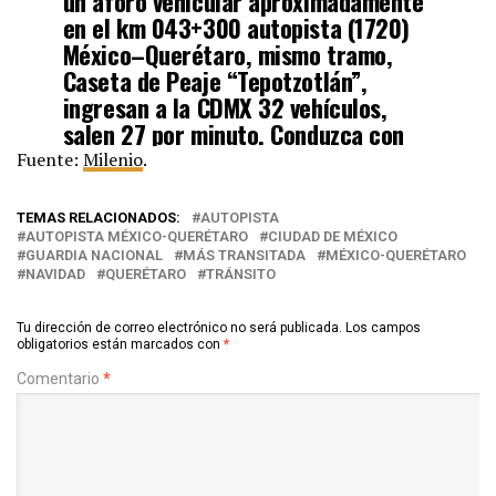
un aforo vehicular aproximadamente
en el km 043+300 autopista (1720)
México–Querétaro, mismo tramo,
Caseta de Peaje “Tepotzotlán”,
ingresan a la CDMX 32 vehículos,
salen 27 por minuto. Conduzca con
precaución
Fuente:
Milenio
.
— Guardia Nacional Carreteras (@GN_Carreteras)
December
TEMAS RELACIONADOS:
AUTOPISTA
23, 2021
AUTOPISTA MÉXICO-QUERÉTARO
CIUDAD DE MÉXICO
GUARDIA NACIONAL
MÁS TRANSITADA
MÉXICO-QUERÉTARO
NAVIDAD
QUERÉTARO
TRÁNSITO
Tu dirección de correo electrónico no será publicada.
Los campos
obligatorios están marcados con
*
Comentario
*