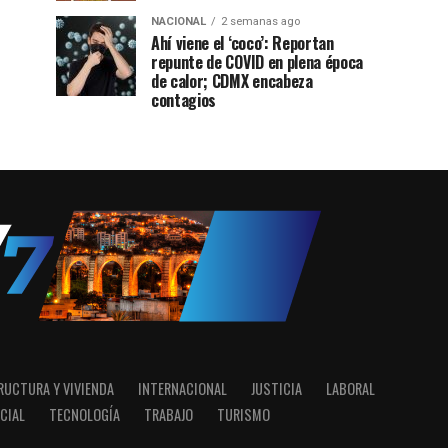
NACIONAL
2 semanas ago
Ahí viene el ‘coco’: Reportan
repunte de COVID en plena época
de calor; CDMX encabeza
contagios
RUCTURA Y VIVIENDA
INTERNACIONAL
JUSTICIA
LABORAL
CIAL
TECNOLOGÍA
TRABAJO
TURISMO