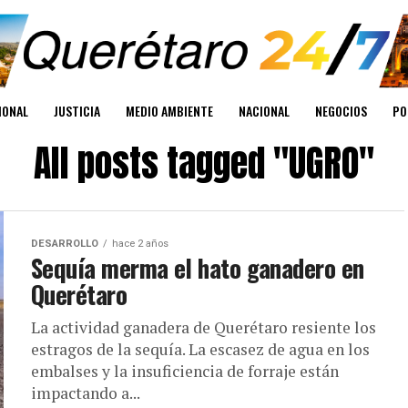
IONAL
JUSTICIA
MEDIO AMBIENTE
NACIONAL
NEGOCIOS
PO
All posts tagged "UGRO"
DESARROLLO
hace 2 años
Sequía merma el hato ganadero en
Querétaro
La actividad ganadera de Querétaro resiente los
estragos de la sequía. La escasez de agua en los
embalses y la insuficiencia de forraje están
impactando a...