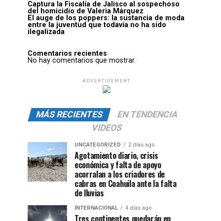
Captura la Fiscalía de Jalisco al sospechoso
del homicidio de Valeria Márquez
El auge de los poppers: la sustancia de moda
entre la juventud que todavía no ha sido
ilegalizada
Comentarios recientes
No hay comentarios que mostrar.
ADVERTISEMENT
MÁS RECIENTES
EN TENDENCIA
VIDEOS
UNCATEGORIZED
2 días ago
Agotamiento diario, crisis
económica y falta de apoyo
acorralan a los criadores de
cabras en Coahuila ante la falta
de lluvias
INTERNACIONAL
4 días ago
Tres continentes quedarán en