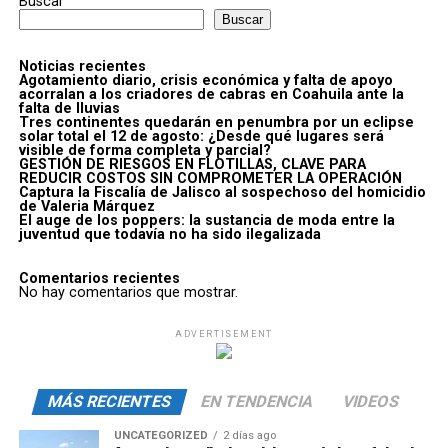
Buscar
Buscar
Noticias recientes
Agotamiento diario, crisis económica y falta de apoyo
acorralan a los criadores de cabras en Coahuila ante la
falta de lluvias
Tres continentes quedarán en penumbra por un eclipse
solar total el 12 de agosto: ¿Desde qué lugares será
visible de forma completa y parcial?
GESTIÓN DE RIESGOS EN FLOTILLAS, CLAVE PARA
REDUCIR COSTOS SIN COMPROMETER LA OPERACIÓN
Captura la Fiscalía de Jalisco al sospechoso del homicidio
de Valeria Márquez
El auge de los poppers: la sustancia de moda entre la
juventud que todavía no ha sido ilegalizada
Comentarios recientes
No hay comentarios que mostrar.
ADVERTISEMENT
MÁS RECIENTES
EN TENDENCIA
VIDEOS
UNCATEGORIZED
2 días ago