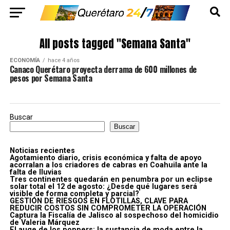
All posts tagged "Semana Santa"
ECONOMÍA
hace 4 años
Canaco Querétaro proyecta derrama de 600 millones de
pesos por Semana Santa
Buscar
Buscar
Noticias recientes
Agotamiento diario, crisis económica y falta de apoyo
acorralan a los criadores de cabras en Coahuila ante la
falta de lluvias
Tres continentes quedarán en penumbra por un eclipse
solar total el 12 de agosto: ¿Desde qué lugares será
visible de forma completa y parcial?
GESTIÓN DE RIESGOS EN FLOTILLAS, CLAVE PARA
REDUCIR COSTOS SIN COMPROMETER LA OPERACIÓN
Captura la Fiscalía de Jalisco al sospechoso del homicidio
de Valeria Márquez
El auge de los poppers: la sustancia de moda entre la