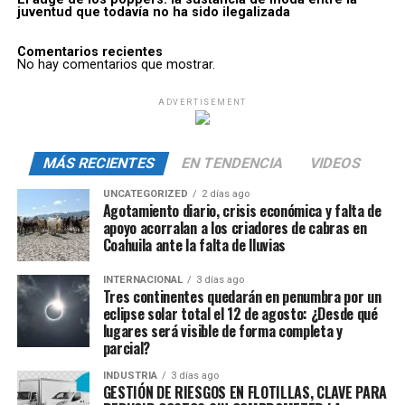
juventud que todavía no ha sido ilegalizada
Comentarios recientes
No hay comentarios que mostrar.
ADVERTISEMENT
MÁS RECIENTES
EN TENDENCIA
VIDEOS
UNCATEGORIZED
2 días ago
Agotamiento diario, crisis económica y falta de
apoyo acorralan a los criadores de cabras en
Coahuila ante la falta de lluvias
INTERNACIONAL
3 días ago
Tres continentes quedarán en penumbra por un
eclipse solar total el 12 de agosto: ¿Desde qué
lugares será visible de forma completa y
parcial?
INDUSTRIA
3 días ago
GESTIÓN DE RIESGOS EN FLOTILLAS, CLAVE PARA