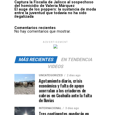
Captura la Fiscalía de Jalisco al sospechoso
del homicidio de Valeria Márquez
El auge de los poppers: la sustancia de moda
entre la juventud que todavía no ha sido
ilegalizada
Comentarios recientes
No hay comentarios que mostrar.
ADVERTISEMENT
MÁS RECIENTES
EN TENDENCIA
VIDEOS
UNCATEGORIZED
2 días ago
Agotamiento diario, crisis
económica y falta de apoyo
acorralan a los criadores de
cabras en Coahuila ante la falta
de lluvias
INTERNACIONAL
3 días ago
Tres continentes quedarán en