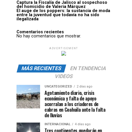
Captura la Fiscalía de Jalisco al sospechoso
del homicidio de Valeria Márquez
El auge de los poppers: la sustancia de moda
entre la juventud que todavía no ha sido
ilegalizada
Comentarios recientes
No hay comentarios que mostrar.
ADVERTISEMENT
MÁS RECIENTES
EN TENDENCIA
VIDEOS
UNCATEGORIZED
2 días ago
Agotamiento diario, crisis
económica y falta de apoyo
acorralan a los criadores de
cabras en Coahuila ante la falta
de lluvias
INTERNACIONAL
4 días ago
Tres continentes quedarán en