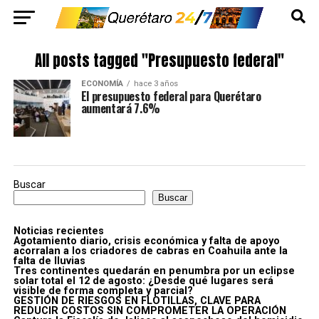
All posts tagged "Presupuesto federal"
ECONOMÍA
hace 3 años
El presupuesto federal para Querétaro
aumentará 7.6%
Buscar
Buscar
Noticias recientes
Agotamiento diario, crisis económica y falta de apoyo
acorralan a los criadores de cabras en Coahuila ante la
falta de lluvias
Tres continentes quedarán en penumbra por un eclipse
solar total el 12 de agosto: ¿Desde qué lugares será
visible de forma completa y parcial?
GESTIÓN DE RIESGOS EN FLOTILLAS, CLAVE PARA
REDUCIR COSTOS SIN COMPROMETER LA OPERACIÓN