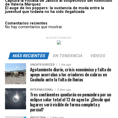
Captura la Fiscalía de Jalisco al sospechoso del homicidio
de Valeria Márquez
El auge de los poppers: la sustancia de moda entre la
juventud que todavía no ha sido ilegalizada
Comentarios recientes
No hay comentarios que mostrar.
ADVERTISEMENT
MÁS RECIENTES
EN TENDENCIA
VIDEOS
UNCATEGORIZED
1 día ago
Agotamiento diario, crisis económica y falta de
apoyo acorralan a los criadores de cabras en
Coahuila ante la falta de lluvias
INTERNACIONAL
2 días ago
Tres continentes quedarán en penumbra por un
eclipse solar total el 12 de agosto: ¿Desde qué
lugares será visible de forma completa y
parcial?
INDUSTRIA
2 días ago