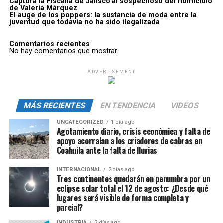
Captura la Fiscalía de Jalisco al sospechoso del homicidio
de Valeria Márquez
El auge de los poppers: la sustancia de moda entre la
juventud que todavía no ha sido ilegalizada
Comentarios recientes
No hay comentarios que mostrar.
ADVERTISEMENT
MÁS RECIENTES
EN TENDENCIA
VIDEOS
UNCATEGORIZED
1 día ago
Agotamiento diario, crisis económica y falta de
apoyo acorralan a los criadores de cabras en
Coahuila ante la falta de lluvias
INTERNACIONAL
2 días ago
Tres continentes quedarán en penumbra por un
eclipse solar total el 12 de agosto: ¿Desde qué
lugares será visible de forma completa y
parcial?
INDUSTRIA
2 días ago