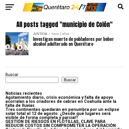
All posts tagged "municipio de Colón"
JUSTICIA
hace 2 años
Investigan muerte de pobladores por beber
alcohol adulterado en Querétaro
Buscar
Buscar
Noticias recientes
Agotamiento diario, crisis económica y falta de apoyo
acorralan a los criadores de cabras en Coahuila ante la
falta de lluvias
Tres continentes quedarán en penumbra por un eclipse
solar total el 12 de agosto: ¿Desde qué lugares será
visible de forma completa y parcial?
GESTIÓN DE RIESGOS EN FLOTILLAS, CLAVE PARA
REDUCIR COSTOS SIN COMPROMETER LA OPERACIÓN