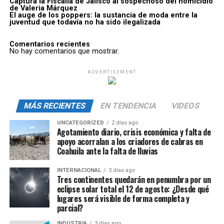
Captura la Fiscalía de Jalisco al sospechoso del homicidio
de Valeria Márquez
El auge de los poppers: la sustancia de moda entre la
juventud que todavía no ha sido ilegalizada
Comentarios recientes
No hay comentarios que mostrar.
ADVERTISEMENT
MÁS RECIENTES
EN TENDENCIA
VIDEOS
UNCATEGORIZED
2 días ago
Agotamiento diario, crisis económica y falta de
apoyo acorralan a los criadores de cabras en
Coahuila ante la falta de lluvias
INTERNACIONAL
3 días ago
Tres continentes quedarán en penumbra por un
eclipse solar total el 12 de agosto: ¿Desde qué
lugares será visible de forma completa y
parcial?
INDUSTRIA
3 días ago