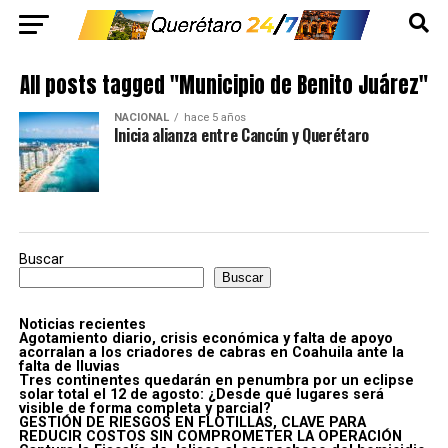
All posts tagged "Municipio de Benito Juárez"
NACIONAL
hace 5 años
Inicia alianza entre Cancún y Querétaro
Buscar
Buscar
Noticias recientes
Agotamiento diario, crisis económica y falta de apoyo
acorralan a los criadores de cabras en Coahuila ante la
falta de lluvias
Tres continentes quedarán en penumbra por un eclipse
solar total el 12 de agosto: ¿Desde qué lugares será
visible de forma completa y parcial?
GESTIÓN DE RIESGOS EN FLOTILLAS, CLAVE PARA
REDUCIR COSTOS SIN COMPROMETER LA OPERACIÓN