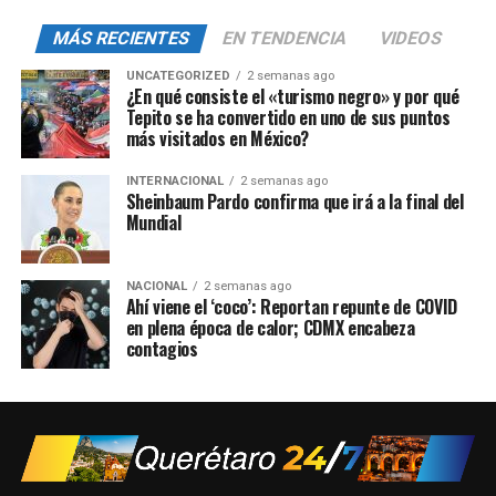
MÁS RECIENTES
EN TENDENCIA
VIDEOS
UNCATEGORIZED
2 semanas ago
¿En qué consiste el «turismo negro» y por qué
Tepito se ha convertido en uno de sus puntos
más visitados en México?
INTERNACIONAL
2 semanas ago
Sheinbaum Pardo confirma que irá a la final del
Mundial
NACIONAL
2 semanas ago
Ahí viene el ‘coco’: Reportan repunte de COVID
en plena época de calor; CDMX encabeza
contagios