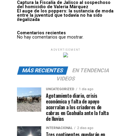
Captura la Fiscalía de Jalisco al sospechoso
del homicidio de Valeria Márquez
El auge de los poppers: la sustancia de moda
entre la juventud que todavía no ha sido
ilegalizada
Comentarios recientes
No hay comentarios que mostrar.
ADVERTISEMENT
MÁS RECIENTES
EN TENDENCIA
VIDEOS
UNCATEGORIZED
1 día ago
Agotamiento diario, crisis
económica y falta de apoyo
acorralan a los criadores de
cabras en Coahuila ante la falta
de lluvias
INTERNACIONAL
2 días ago
Tres continentes quedarán en