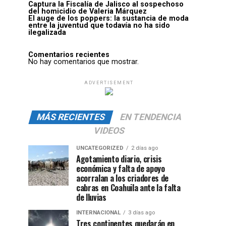
Captura la Fiscalía de Jalisco al sospechoso
del homicidio de Valeria Márquez
El auge de los poppers: la sustancia de moda
entre la juventud que todavía no ha sido
ilegalizada
Comentarios recientes
No hay comentarios que mostrar.
ADVERTISEMENT
MÁS RECIENTES
EN TENDENCIA
VIDEOS
UNCATEGORIZED
2 días ago
Agotamiento diario, crisis
económica y falta de apoyo
acorralan a los criadores de
cabras en Coahuila ante la falta
de lluvias
INTERNACIONAL
3 días ago
Tres continentes quedarán en