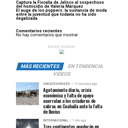
Captura la Fiscalía de Jalisco al sospechoso
del homicidio de Valeria Márquez
El auge de los poppers: la sustancia de moda
entre la juventud que todavía no ha sido
ilegalizada
Comentarios recientes
No hay comentarios que mostrar.
ADVERTISEMENT
MÁS RECIENTES
EN TENDENCIA
VIDEOS
UNCATEGORIZED
11 minutos ago
Agotamiento diario, crisis
económica y falta de apoyo
acorralan a los criadores de
cabras en Coahuila ante la falta
de lluvias
INTERNACIONAL
1 día ago
Tres continentes quedarán en