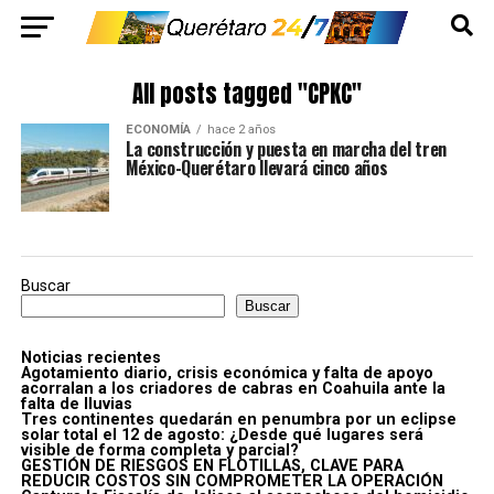
All posts tagged "CPKC"
ECONOMÍA
hace 2 años
La construcción y puesta en marcha del tren
México-Querétaro llevará cinco años
Buscar
Buscar
Noticias recientes
Agotamiento diario, crisis económica y falta de apoyo
acorralan a los criadores de cabras en Coahuila ante la
falta de lluvias
Tres continentes quedarán en penumbra por un eclipse
solar total el 12 de agosto: ¿Desde qué lugares será
visible de forma completa y parcial?
GESTIÓN DE RIESGOS EN FLOTILLAS, CLAVE PARA
REDUCIR COSTOS SIN COMPROMETER LA OPERACIÓN