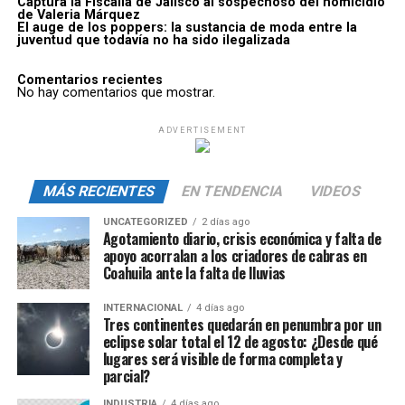
Captura la Fiscalía de Jalisco al sospechoso del homicidio
de Valeria Márquez
El auge de los poppers: la sustancia de moda entre la
juventud que todavía no ha sido ilegalizada
Comentarios recientes
No hay comentarios que mostrar.
ADVERTISEMENT
MÁS RECIENTES
EN TENDENCIA
VIDEOS
UNCATEGORIZED
2 días ago
Agotamiento diario, crisis económica y falta de
apoyo acorralan a los criadores de cabras en
Coahuila ante la falta de lluvias
INTERNACIONAL
4 días ago
Tres continentes quedarán en penumbra por un
eclipse solar total el 12 de agosto: ¿Desde qué
lugares será visible de forma completa y
parcial?
INDUSTRIA
4 días ago