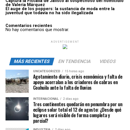
Captura la Fiscalía de Jalisco al sospechoso del homicidio
de Valeria Márquez
El auge de los poppers: la sustancia de moda entre la
juventud que todavía no ha sido ilegalizada
Comentarios recientes
No hay comentarios que mostrar.
ADVERTISEMENT
MÁS RECIENTES
EN TENDENCIA
VIDEOS
UNCATEGORIZED
15 horas ago
Agotamiento diario, crisis económica y falta de
apoyo acorralan a los criadores de cabras en
Coahuila ante la falta de lluvias
INTERNACIONAL
2 días ago
Tres continentes quedarán en penumbra por un
eclipse solar total el 12 de agosto: ¿Desde qué
lugares será visible de forma completa y
parcial?
INDUSTRIA
2 días ago