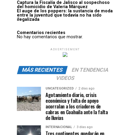
Captura la Fiscalía de Jalisco al sospechoso
del homicidio de Valeria Márquez
El auge de los poppers: la sustancia de moda
entre la juventud que todavía no ha sido
ilegalizada
Comentarios recientes
No hay comentarios que mostrar.
ADVERTISEMENT
MÁS RECIENTES
EN TENDENCIA
VIDEOS
UNCATEGORIZED
2 días ago
Agotamiento diario, crisis
económica y falta de apoyo
acorralan a los criadores de
cabras en Coahuila ante la falta
de lluvias
INTERNACIONAL
3 días ago
Tres continentes quedarán en