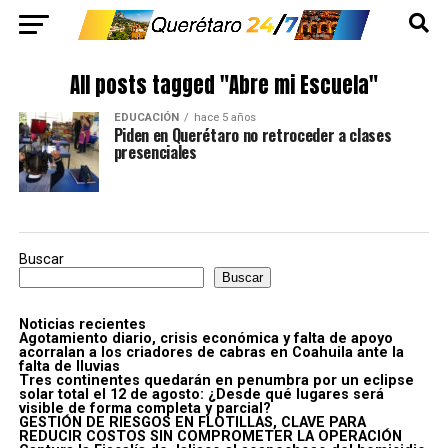
All posts tagged "Abre mi Escuela"
EDUCACIÓN
hace 5 años
Piden en Querétaro no retroceder a clases
presenciales
Buscar
Buscar
Noticias recientes
Agotamiento diario, crisis económica y falta de apoyo
acorralan a los criadores de cabras en Coahuila ante la
falta de lluvias
Tres continentes quedarán en penumbra por un eclipse
solar total el 12 de agosto: ¿Desde qué lugares será
visible de forma completa y parcial?
GESTIÓN DE RIESGOS EN FLOTILLAS, CLAVE PARA
REDUCIR COSTOS SIN COMPROMETER LA OPERACIÓN