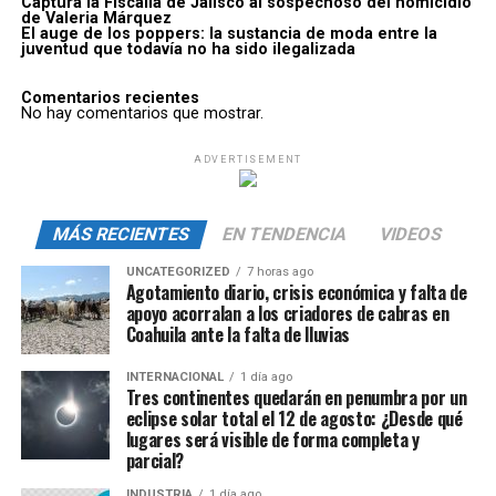
Captura la Fiscalía de Jalisco al sospechoso del homicidio
de Valeria Márquez
El auge de los poppers: la sustancia de moda entre la
juventud que todavía no ha sido ilegalizada
Comentarios recientes
No hay comentarios que mostrar.
ADVERTISEMENT
MÁS RECIENTES
EN TENDENCIA
VIDEOS
UNCATEGORIZED
7 horas ago
Agotamiento diario, crisis económica y falta de
apoyo acorralan a los criadores de cabras en
Coahuila ante la falta de lluvias
INTERNACIONAL
1 día ago
Tres continentes quedarán en penumbra por un
eclipse solar total el 12 de agosto: ¿Desde qué
lugares será visible de forma completa y
parcial?
INDUSTRIA
1 día ago