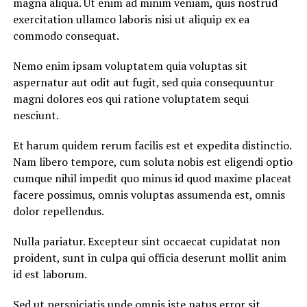
magna aliqua. Ut enim ad minim veniam, quis nostrud
exercitation ullamco laboris nisi ut aliquip ex ea
commodo consequat.
Nemo enim ipsam voluptatem quia voluptas sit
aspernatur aut odit aut fugit, sed quia consequuntur
magni dolores eos qui ratione voluptatem sequi
nesciunt.
Et harum quidem rerum facilis est et expedita distinctio.
Nam libero tempore, cum soluta nobis est eligendi optio
cumque nihil impedit quo minus id quod maxime placeat
facere possimus, omnis voluptas assumenda est, omnis
dolor repellendus.
Nulla pariatur. Excepteur sint occaecat cupidatat non
proident, sunt in culpa qui officia deserunt mollit anim
id est laborum.
Sed ut perspiciatis unde omnis iste natus error sit