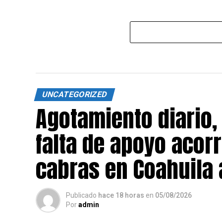
UNCATEGORIZED
Agotamiento diario,
falta de apoyo acorr
cabras en Coahuila a
Publicado
hace 18 horas
en
05/08/2026
Por
admin