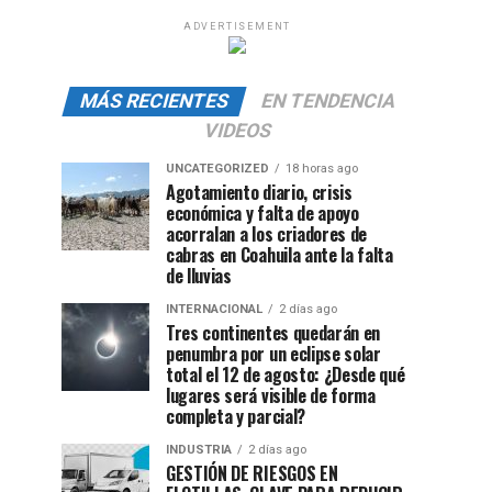
ADVERTISEMENT
MÁS RECIENTES
EN TENDENCIA
VIDEOS
UNCATEGORIZED
18 horas ago
Agotamiento diario, crisis
económica y falta de apoyo
acorralan a los criadores de
cabras en Coahuila ante la falta
de lluvias
INTERNACIONAL
2 días ago
Tres continentes quedarán en
penumbra por un eclipse solar
total el 12 de agosto: ¿Desde qué
lugares será visible de forma
completa y parcial?
INDUSTRIA
2 días ago
GESTIÓN DE RIESGOS EN