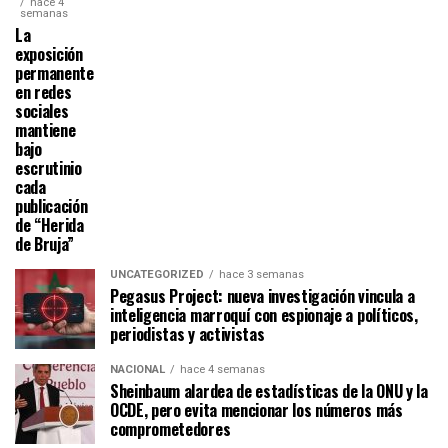
hace 4
semanas
La
exposición
permanente
en redes
sociales
mantiene
bajo
escrutinio
cada
publicación
de “Herida
de Bruja”
UNCATEGORIZED
hace 3 semanas
Pegasus Project: nueva investigación vincula a
inteligencia marroquí con espionaje a políticos,
periodistas y activistas
NACIONAL
hace 4 semanas
Sheinbaum alardea de estadísticas de la ONU y la
OCDE, pero evita mencionar los números más
comprometedores