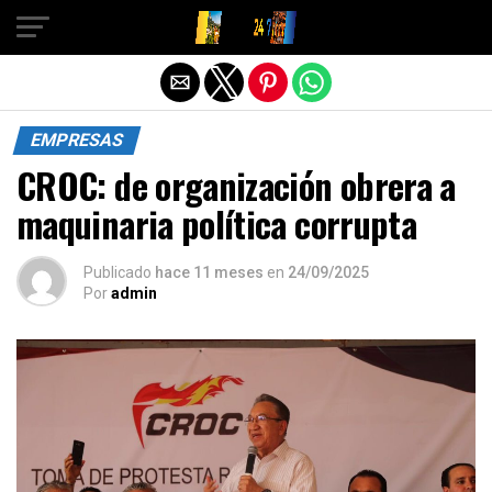
Salir de la versión móvil
EMPRESAS
CROC: de organización obrera a
maquinaria política corrupta
Publicado
hace 11 meses
en
24/09/2025
Por
admin