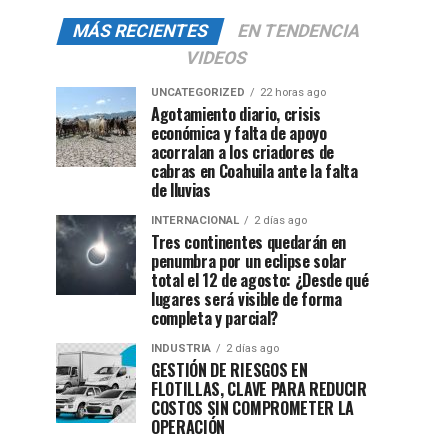
MÁS RECIENTES
EN TENDENCIA
VIDEOS
UNCATEGORIZED
22 horas ago
Agotamiento diario, crisis
económica y falta de apoyo
acorralan a los criadores de
cabras en Coahuila ante la falta
de lluvias
INTERNACIONAL
2 días ago
Tres continentes quedarán en
penumbra por un eclipse solar
total el 12 de agosto: ¿Desde qué
lugares será visible de forma
completa y parcial?
INDUSTRIA
2 días ago
GESTIÓN DE RIESGOS EN
FLOTILLAS, CLAVE PARA REDUCIR
COSTOS SIN COMPROMETER LA
OPERACIÓN