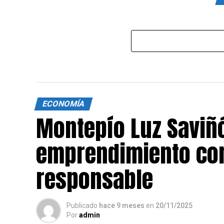
ECONOMÍA
Montepío Luz Saviñ
emprendimiento con
responsable
Publicado
hace 9 meses
en
20/11/2025
Por
admin