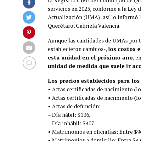
El Registro Civil del municipio de Qu
servicios en 2025, conforme a la Ley 
Actualización (UMA), así lo informó l
Querétaro, Gabriela Valencia.
Aunque las cantidades de UMAs por tr
establecieron cambios-,
los costos e
esta unidad en el próximo año
, e
unidad de medida que suele ir aco
Los precios establecidos para los
• Actas certificadas de nacimiento (lo
• Actas certificadas de nacimiento (fo
• Actas de defunción:
– Día hábil: $136.
– Día inhábil: $407.
• Matrimonios en oficialías: Entre $9
• Matrimonios a domicilio: Entre $4,0