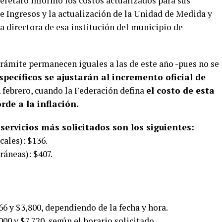
erétaro informó los costos actualizados para sus
de Ingresos y la actualización de la Unidad de Medida y
a directora de esa institución del municipio de
ámite permanecen iguales a las de este año -pues no se
specíficos se ajustarán al incremento oficial de
n febrero, cuando la Federación defina
el costo de esta
rde a la inflación.
 servicios más solicitados son los siguientes:
cales): $136.
ráneas): $407.
66 y $3,800, dependiendo de la fecha y hora.
00 y $7,720, según el horario solicitado.