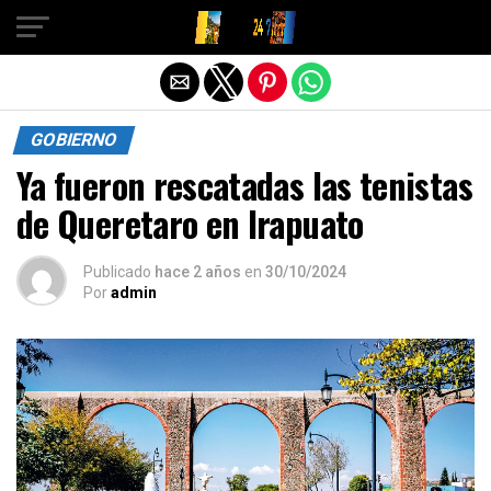
Salir de la versión móvil
GOBIERNO
Ya fueron rescatadas las tenistas
de Queretaro en Irapuato
Publicado
hace 2 años
en
30/10/2024
Por
admin