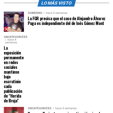
LO MÁS VISTO
GOBIERNO
hace 4 semanas
La FGR precisa que el caso de Alejandro Álvarez
Puga es independiente del de Inés Gómez Mont
UNCATEGORIZED
hace 4
semanas
La
exposición
permanente
en redes
sociales
mantiene
bajo
escrutinio
cada
publicación
de “Herida
de Bruja”
UNCATEGORIZED
hace 3 semanas