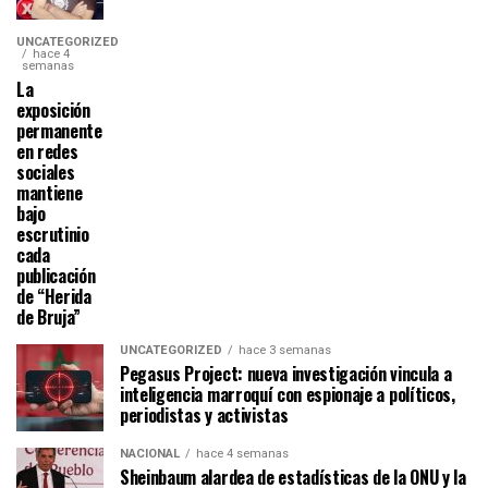
UNCATEGORIZED
hace 4
semanas
La
exposición
permanente
en redes
sociales
mantiene
bajo
escrutinio
cada
publicación
de “Herida
de Bruja”
UNCATEGORIZED
hace 3 semanas
Pegasus Project: nueva investigación vincula a
inteligencia marroquí con espionaje a políticos,
periodistas y activistas
NACIONAL
hace 4 semanas
Sheinbaum alardea de estadísticas de la ONU y la