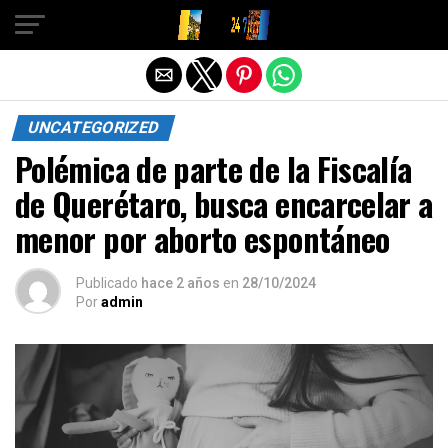
Salir de la versión móvil
UNCATEGORIZED
Polémica de parte de la Fiscalía
de Querétaro, busca encarcelar a
menor por aborto espontáneo
Publicado
hace 2 años
en
28/10/2024
Por
admin