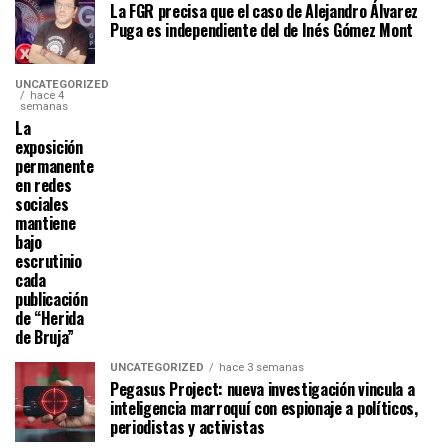
La FGR precisa que el caso de Alejandro Álvarez
Puga es independiente del de Inés Gómez Mont
UNCATEGORIZED
hace 4
semanas
La
exposición
permanente
en redes
sociales
mantiene
bajo
escrutinio
cada
publicación
de “Herida
de Bruja”
UNCATEGORIZED
hace 3 semanas
Pegasus Project: nueva investigación vincula a
inteligencia marroquí con espionaje a políticos,
periodistas y activistas