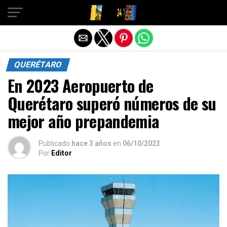
Salir de la versión móvil
QUERÉTARO
En 2023 Aeropuerto de
Querétaro superó números de su
mejor año prepandemia
Publicado
hace 3 años
en
06/10/2023
Por
Editor