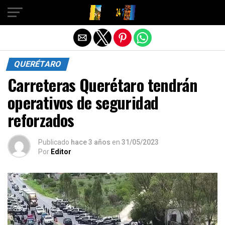
Salir de la versión móvil
QUERÉTARO
Carreteras Querétaro tendrán
operativos de seguridad
reforzados
Publicado
hace 3 años
en
31/05/2023
Por
Editor