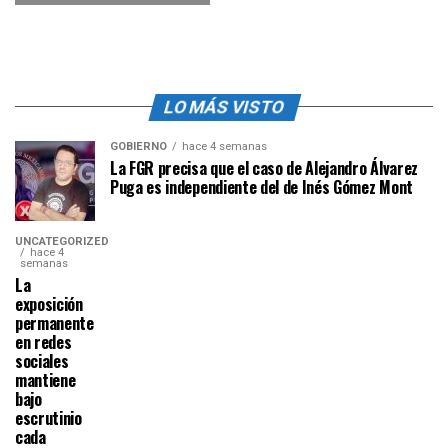
LO MÁS VISTO
GOBIERNO
hace 4 semanas
La FGR precisa que el caso de Alejandro Álvarez
Puga es independiente del de Inés Gómez Mont
UNCATEGORIZED
hace 4
semanas
La
exposición
permanente
en redes
sociales
mantiene
bajo
escrutinio
cada